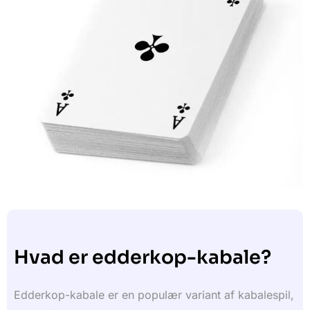
Hvad er edderkop-kabale?
Edderkop-kabale er en populær variant af kabalespil,