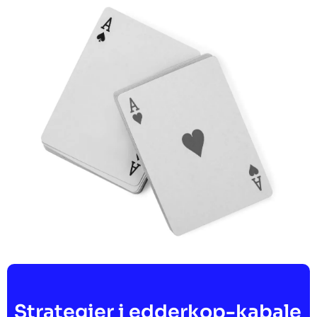
Strategier i edderkop-kabale