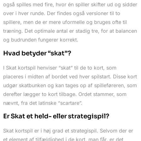
også spilles med fire, hvor én spiller skifter ud og sidder
over i hver runde. Der findes også versioner til to
spillere, men de er mere uformelle og bruges ofte til
træning. Det optimale antal er stadig tre, for at balancen
og budrunden fungerer korrekt.
Hvad betyder “skat”?
I Skat kortspil henviser “skat” til de to kort, som
placeres i midten af bordet ved hver spilstart. Disse kort
udgør skatbunken og kan tages op af spilleføreren, som
derefter lægger to kort tilbage. Ordet stammer, som
nævnt, fra det latinske “scartare”.
Er Skat et held- eller strategispil?
Skat kortspil er i høj grad et strategispil. Selvom der er
et element af tilfældighed i de kort, man får, er det