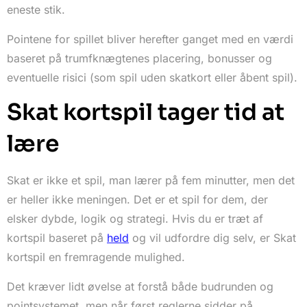
eneste stik.
Pointene for spillet bliver herefter ganget med en værdi
baseret på trumfknægtenes placering, bonusser og
eventuelle risici (som spil uden skatkort eller åbent spil).
Skat kortspil tager tid at
lære
Skat er ikke et spil, man lærer på fem minutter, men det
er heller ikke meningen. Det er et spil for dem, der
elsker dybde, logik og strategi. Hvis du er træt af
kortspil baseret på
held
og vil udfordre dig selv, er Skat
kortspil en fremragende mulighed.
Det kræver lidt øvelse at forstå både budrunden og
pointsystemet, men når først reglerne sidder på