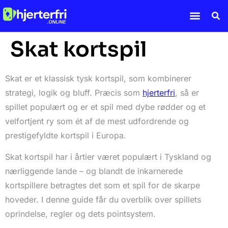
Edderkop kabale
Napoleon kabale
Skat kortspil
Skat er et klassisk tysk kortspil, som kombinerer
strategi, logik og bluff. Præcis som
hjerterfri
, så er
spillet populært og er et spil med dybe rødder og et
velfortjent ry som ét af de mest udfordrende og
prestigefyldte kortspil i Europa.
Skat kortspil har i årtier været populært i Tyskland og
nærliggende lande – og blandt de inkarnerede
kortspillere betragtes det som et spil for de skarpe
hoveder. I denne guide får du overblik over spillets
oprindelse, regler og dets pointsystem.