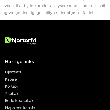
evnen til at byde korrekt, analysere modstandernes spil
og vælge den rigtige spiltype, der afgør udfaldet.
Hurtige links
Hjerterfri
Kabale
Kortspil
7 kabale
Edderkop kabale
Napoleon kabale