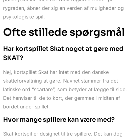
rygraden, åbner der sig en verden af muligheder og
psykologiske spil.
Ofte stillede spørgsmål
Har kortspillet Skat noget at gøre med
SKAT?
Nej, kortspillet Skat har intet med den danske
skatteforvaltning at gøre. Navnet stammer fra det
latinske ord “scartare”, som betyder at lægge til side.
Det henviser til de to kort, der gemmes i midten af
bordet under spillet.
Hvor mange spillere kan være med?
Skat kortspil er designet til tre spillere. Det kan dog